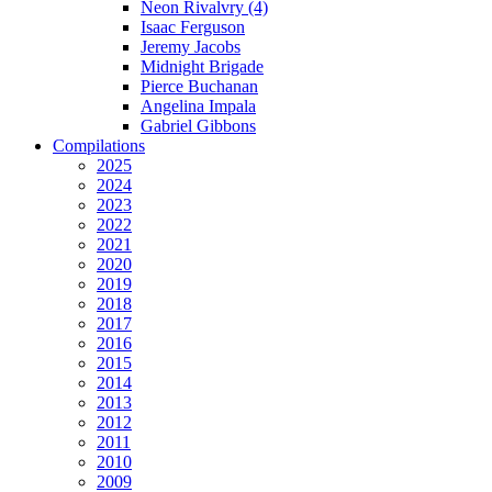
Neon Rivalvry (4)
Isaac Ferguson
Jeremy Jacobs
Midnight Brigade
Pierce Buchanan
Angelina Impala
Gabriel Gibbons
Compilations
2025
2024
2023
2022
2021
2020
2019
2018
2017
2016
2015
2014
2013
2012
2011
2010
2009