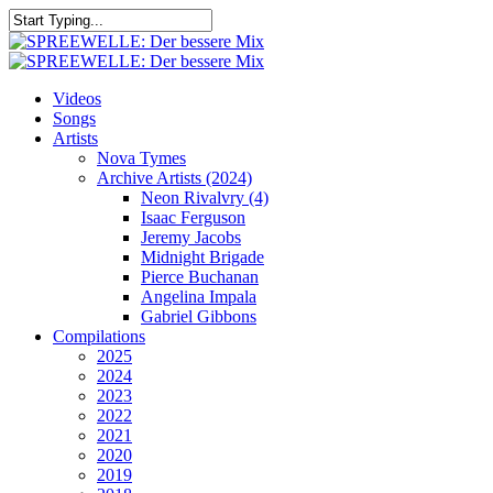
Skip
to
Close
main
Search
content
search
Menu
Videos
Songs
Artists
Nova Tymes
Archive Artists (2024)
Neon Rivalvry (4)
Isaac Ferguson
Jeremy Jacobs
Midnight Brigade
Pierce Buchanan
Angelina Impala
Gabriel Gibbons
Compilations
2025
2024
2023
2022
2021
2020
2019